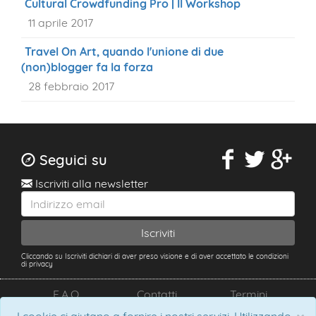
Cultural Crowdfunding Pro | Il Workshop
11 aprile 2017
Travel On Art, quando l'unione di due
(non)blogger fa la forza
28 febbraio 2017
Seguici su
Iscriviti alla newsletter
Cliccando su Iscriviti dichiari di aver preso visione e di aver accettato le condizioni
di privacy
F.A.Q.
Contatti
Termini