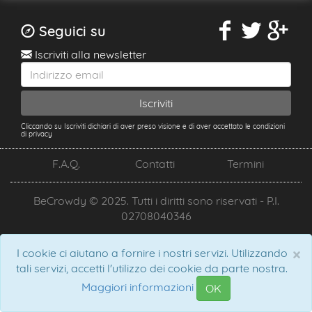
Seguici su
Iscriviti alla newsletter
Cliccando su Iscriviti dichiari di aver preso visione e di aver accettato le condizioni
di privacy
F.A.Q.
Contatti
Termini
BeCrowdy © 2025. Tutti i diritti sono riservati - P.I.
02708040346
×
I cookie ci aiutano a fornire i nostri servizi. Utilizzando
tali servizi, accetti l'utilizzo dei cookie da parte nostra.
Maggiori informazioni
OK