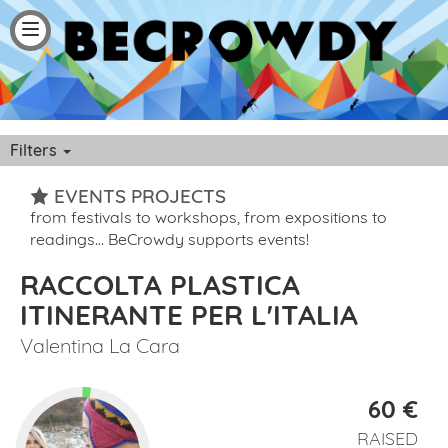
Filters
EVENTS PROJECTS
from festivals to workshops, from expositions to
Filtra per
readings… BeCrowdy supports events!
RACCOLTA PLASTICA
Tutti i progetti
ITINERANTE PER L'ITALIA
Finanziati
Valentina La Cara
Category
60 €
RAISED