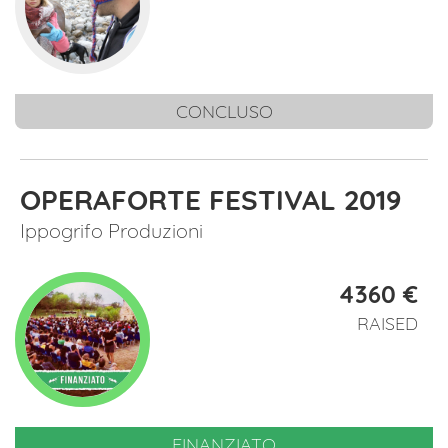
Visual arts
Publishing
Events
Music
Performing
arts
Create
Guidelines
CONCLUSO
Do you want to support a project?
Check out our
Guidelines
OPERAFORTE FESTIVAL 2019
Ippogrifo Produzioni
4360 €
RAISED
FINANZIATO