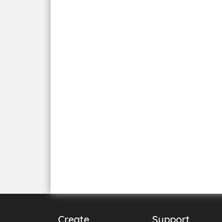
Create
Support