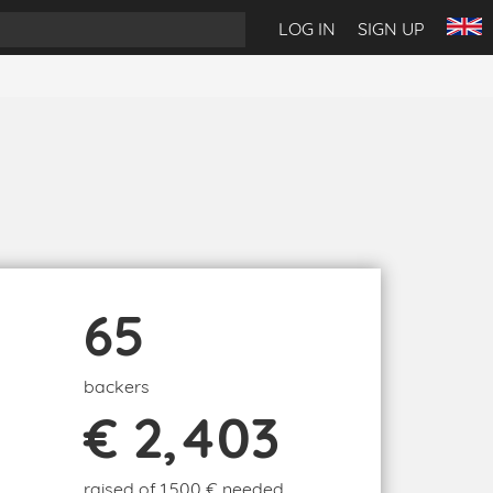
LOG IN
SIGN UP
65
backers
€ 2,403
raised of 1,500 € needed