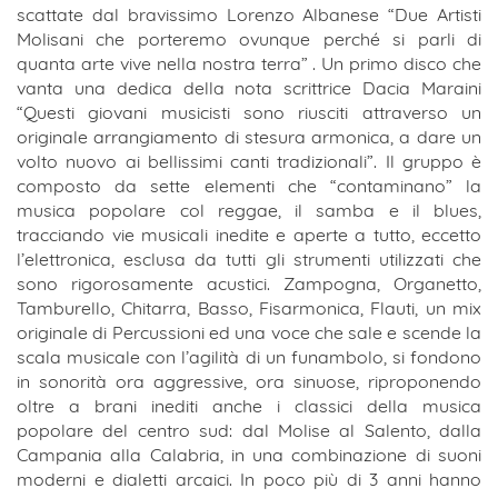
scattate dal bravissimo Lorenzo Albanese “Due Artisti
Molisani che porteremo ovunque perché si parli di
quanta arte vive nella nostra terra” . Un primo disco che
vanta una dedica della nota scrittrice Dacia Maraini
“Questi giovani musicisti sono riusciti attraverso un
originale arrangiamento di stesura armonica, a dare un
volto nuovo ai bellissimi canti tradizionali”. Il gruppo è
composto da sette elementi che “contaminano” la
musica popolare col reggae, il samba e il blues,
tracciando vie musicali inedite e aperte a tutto, eccetto
l’elettronica, esclusa da tutti gli strumenti utilizzati che
sono rigorosamente acustici. Zampogna, Organetto,
Tamburello, Chitarra, Basso, Fisarmonica, Flauti, un mix
originale di Percussioni ed una voce che sale e scende la
scala musicale con l’agilità di un funambolo, si fondono
in sonorità ora aggressive, ora sinuose, riproponendo
oltre a brani inediti anche i classici della musica
popolare del centro sud: dal Molise al Salento, dalla
Campania alla Calabria, in una combinazione di suoni
moderni e dialetti arcaici. In poco più di 3 anni hanno