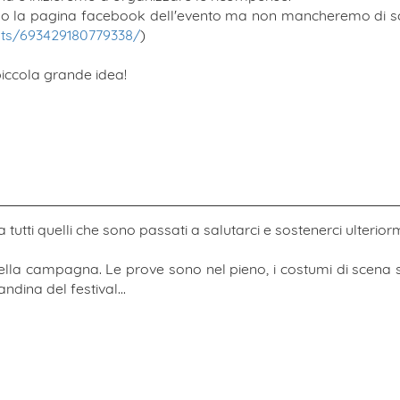
rso la pagina facebook dell'evento ma non mancheremo di sc
ts/693429180779338/
)
piccola grande idea!
a tutti quelli che sono passati a salutarci e sostenerci ulterior
ella campagna. Le prove sono nel pieno, i costumi di scena
dina del festival...