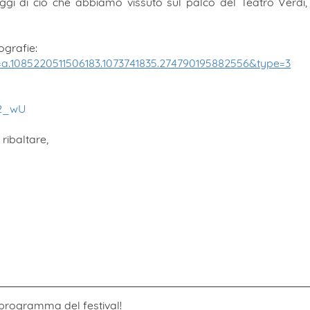
ggi di ciò che abbiamo vissuto sul palco del Teatro Verdi, 
ografie:
a.1085220511506183.1073741835.274790195882556&type=3
R2_wU
 ribaltare,
 programma del festival!