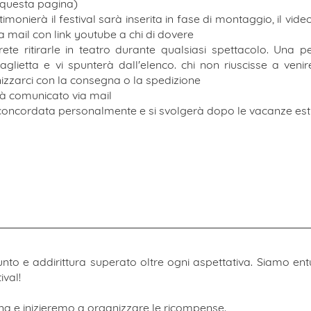
u questa pagina)
timonierà il festival sarà inserita in fase di montaggio, il vide
 mail con link youtube a chi di dovere
ete ritirarle in teatro durante qualsiasi spettacolo. Una p
aglietta e vi spunterà dall'elenco. chi non riuscisse a veni
izzarci con la consegna o la spedizione
arà comunicato via mail
à concordata personalmente e si svolgerà dopo le vacanze est
nto e addirittura superato oltre ogni aspettativa. Siamo entu
ival!
na e inizieremo a organizzare le ricompense.