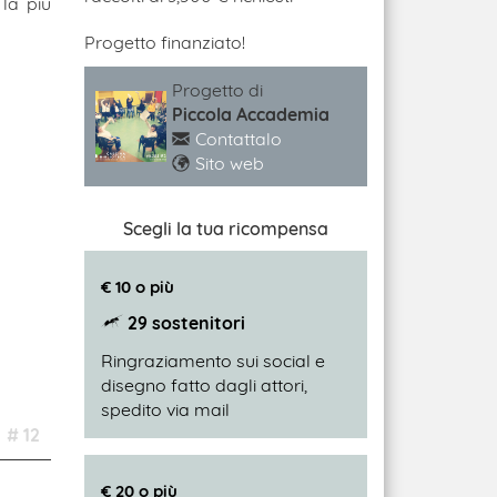
la più
Progetto finanziato!
Progetto di
Piccola Accademia
Contattalo
Sito web
Scegli la tua ricompensa
€ 10 o più
29 sostenitori
Ringraziamento sui social e
disegno fatto dagli attori,
spedito via mail
# 12
€ 20 o più