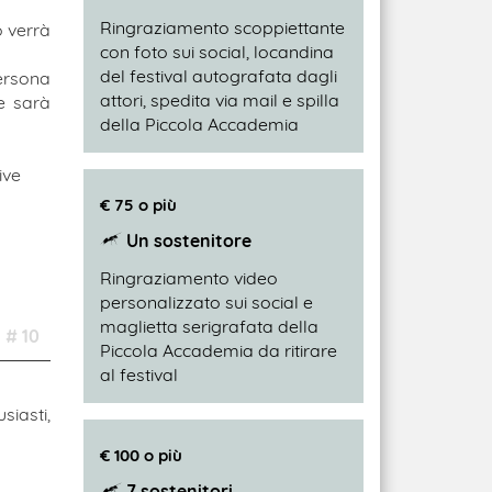
Ringraziamento scoppiettante
o verrà
con foto sui social, locandina
del festival autografata dagli
ersona
attori, spedita via mail e spilla
re sarà
della Piccola Accademia
ive
€ 75 o più
Un sostenitore
Ringraziamento video
personalizzato sui social e
maglietta serigrafata della
# 10
Piccola Accademia da ritirare
al festival
siasti,
€ 100 o più
7 sostenitori