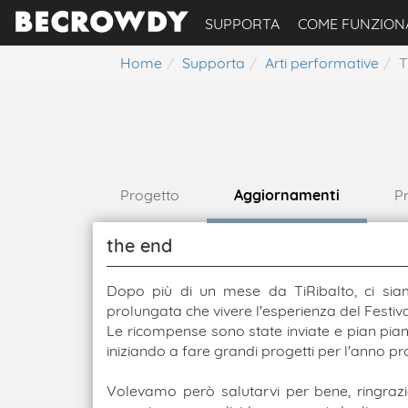
SUPPORTA
COME FUNZION
Home
Supporta
Arti performative
T
Progetto
Aggiornamenti
Pr
the end
Dopo più di un mese da TiRibalto, ci siam
prolungata che vivere l'esperienza del Festiv
Le ricompense sono state inviate e pian pia
iniziando a fare grandi progetti per l'anno p
Volevamo però salutarvi per bene, ringrazi