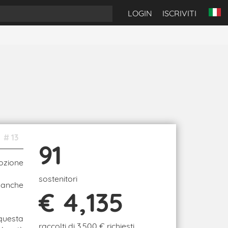
LOGIN
ISCRIVITI
# 13
91
ozione
sostenitori
o anche
€ 4,135
questa
raccolti di 3,500 € richiesti