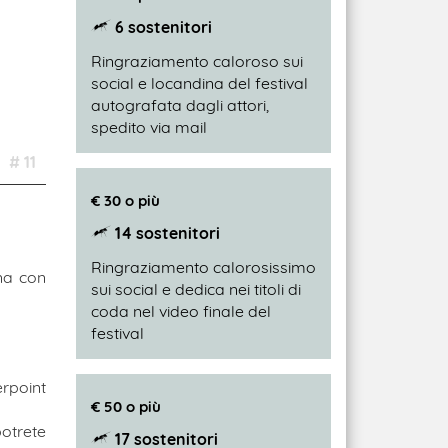
6 sostenitori
Ringraziamento caloroso sui
social e locandina del festival
autografata dagli attori,
spedito via mail
# 11
€ 30 o più
14 sostenitori
Ringraziamento calorosissimo
ina con
sui social e dedica nei titoli di
coda nel video finale del
festival
rpoint
€ 50 o più
potrete
17 sostenitori