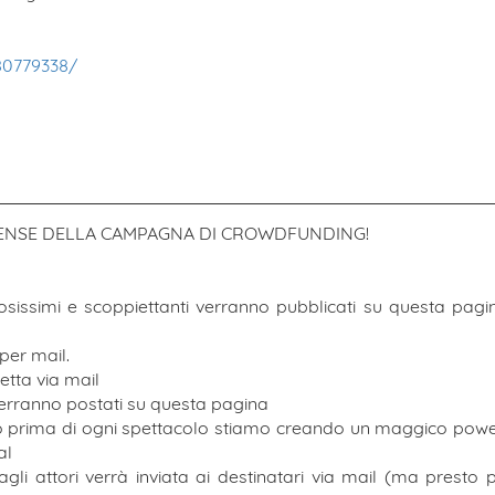
80779338/
PENSE DELLA CAMPAGNA DI CROWDFUNDING!
osissimi e scoppiettanti verranno pubblicati su questa pag
per mail.
etta via mail
verranno postati su questa pagina
 prima di ogni spettacolo stiamo creando un maggico powe
val
li attori verrà inviata ai destinatari via mail (ma presto 