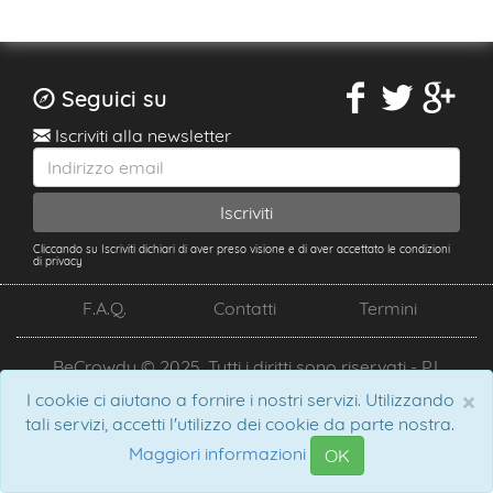
Seguici su
Iscriviti alla newsletter
Cliccando su Iscriviti dichiari di aver preso visione e di aver accettato le condizioni
di privacy
F.A.Q.
Contatti
Termini
BeCrowdy © 2025. Tutti i diritti sono riservati - P.I.
02708040346
×
I cookie ci aiutano a fornire i nostri servizi. Utilizzando
tali servizi, accetti l'utilizzo dei cookie da parte nostra.
Maggiori informazioni
OK