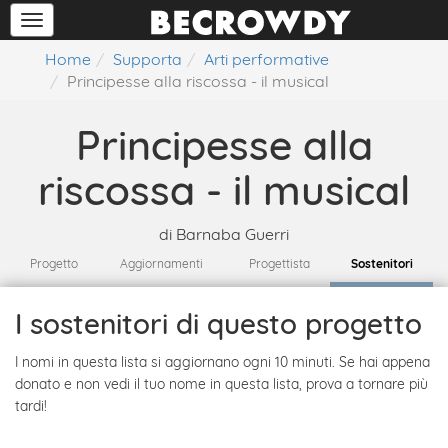
Home
Supporta
Arti performative
Principesse alla riscossa - il musical
Principesse alla
riscossa - il musical
di
Barnaba Guerri
Progetto
Aggiornamenti
Progettista
Sostenitori
I sostenitori di questo progetto
I nomi in questa lista si aggiornano ogni 10 minuti. Se hai appena
donato e non vedi il tuo nome in questa lista, prova a tornare più
tardi!