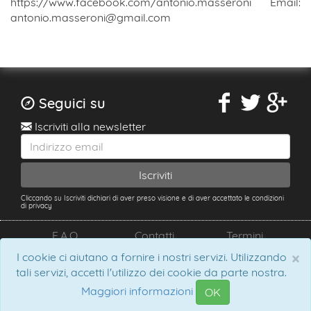
https://www.facebook.com/antonio.masseroni Email:
antonio.masseroni@gmail.com
Seguici su
Iscriviti alla newsletter
Cliccando su Iscriviti dichiari di aver preso visione e di aver accettato le condizioni
di privacy
F.A.Q.
Contatti
Termini
×
I cookie ci aiutano a fornire i nostri servizi. Utilizzando
tali servizi, accetti l'utilizzo dei cookie da parte nostra.
BeCrowdy © 2025. Tutti i diritti sono riservati - P.I.
02708040346
Maggiori informazioni
OK