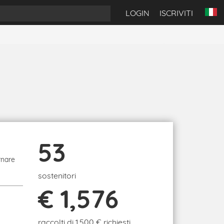
LOGIN
ISCRIVITI
53
rnare
sostenitori
€ 1,576
raccolti di 1,500 € richiesti