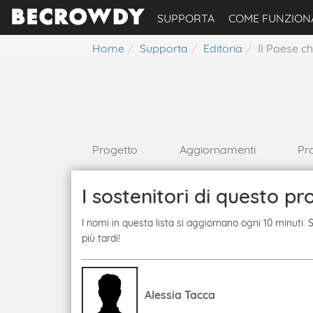
SUPPORTA
COME FUNZION
Home
Supporta
Editoria
Il Paese c
Progetto
Aggiornamenti
Pr
I sostenitori di questo pr
I nomi in questa lista si aggiornano ogni 10 minuti.
più tardi!
Alessia Tacca