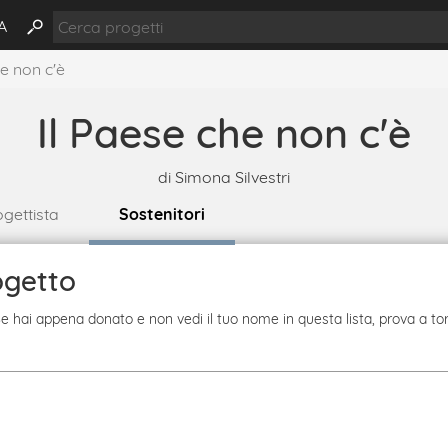
A
he non c'è
Il Paese che non c'è
di
Simona Silvestri
ogettista
Sostenitori
ogetto
 Se hai appena donato e non vedi il tuo nome in questa lista, prova a to