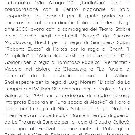
radiofonico “Via Asiago 10” (RadioUno) inizia la
collaborazione con il Centro Nazionale di Studi
Leopardiani di Recanati per il quale partecipa a
numerosi recital leopardiani in Italia e all'estero. Negli
anni 2000 lavora con la compagnia del Teatro Stabile
delle Marche negli spettacoli “Nozze” da Checov,
Majakovskij, Brecht per la regia di Giampiero Solari,
“Roberto Zucco” di Koltès per la regia di Cherif, “Il
Campiello” e “Arlecchino servitore di due padroni” di
Goldoni per la regia di Tommaso Paolucci, “Vernichtet”-
Viaggio nel dolore dell'Olocausto e “La favola di
Caterina” da La bisbetica domata di William
Shakespeare per la regia di Luigi Moretti, “L'isola” da La
Tempesta di William Shakespeare per la regia di Paola
Galassi. Nel 2004 per la produzione di Inteatro Polverigi
interpreta Deborah in “Una specie di Alaska” di Harold
Pinter per la regia di Giles Smith del Royal National
Theatre e con lo spettacolo “Donne in tempo di guerra”
da Le Troiane di Euripide per la regia di Claudio Collovà,
partecipa al Festival Internazionale di Polverigi al