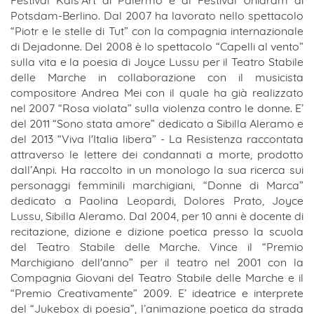
Festival Kals’Art di Palermo e al Festival Unidram di
Potsdam-Berlino. Dal 2007 ha lavorato nello spettacolo
“Piotr e le stelle di Tut” con la compagnia internazionale
di Dejadonne. Del 2008 è lo spettacolo “Capelli al vento”
sulla vita e la poesia di Joyce Lussu per il Teatro Stabile
delle Marche in collaborazione con il musicista
compositore Andrea Mei con il quale ha già realizzato
nel 2007 “Rosa violata” sulla violenza contro le donne. E’
del 2011 “Sono stata amore” dedicato a Sibilla Aleramo e
del 2013 “Viva l'Italia libera” - La Resistenza raccontata
attraverso le lettere dei condannati a morte, prodotto
dall’Anpi. Ha raccolto in un monologo la sua ricerca sui
personaggi femminili marchigiani, “Donne di Marca”
dedicato a Paolina Leopardi, Dolores Prato, Joyce
Lussu, Sibilla Aleramo. Dal 2004, per 10 anni è docente di
recitazione, dizione e dizione poetica presso la scuola
del Teatro Stabile delle Marche. Vince il “Premio
Marchigiano dell'anno” per il teatro nel 2001 con la
Compagnia Giovani del Teatro Stabile delle Marche e il
“Premio Creativamente” 2009. E’ ideatrice e interprete
del “Jukebox di poesia”, l’animazione poetica da strada