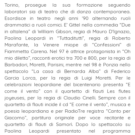
Torino, prosegue la sua formazione seguendo
laboratori sia di teatro che di danza contemporanea.
Esordisce in teatro negli anni ‘90 alternando ruoli
drammatici a ruoli comici. E’ Gittel nella commedia “Due
in altalena” di William Gibson, regia di Mauro D'Ignazio,
Paolina Leopardi in “Tuttaditutti”, regia di Roberto
Marafante, la Venere miope di “Confessioni” di
Fiammetta Carena. Nel 97 è attrice protagonista in “Oh
mio diletto”, racconti erotici tra 700 e 800, per la regia di
Barbadori, Moretti, Parisini, mentre nel 98 è Ponzia nello
spettacolo “La casa di Bernarda Alba” di Federico
Garcia Lorca, per la regia di Luigi Moretti. Per le
celebrazioni leopardiane del bicentenario presenta “E
come il vento” con il quartetto di flauti Les flutes
joyeuses, per la regia di Claudio Cinelli. Sempre con il
quartetto di flauti incide il cd “E come il vento”, musica e
poesia leopardiana e per RadioTre registra “Canto per
Giacomo”, partitura originale per voce recitante e
quartetto di flauti di Samorì. Dopo lo spettacolo su
Paolina Leopardi presentato nel programma