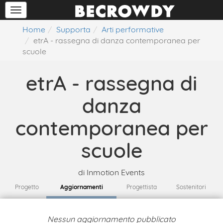
Home
Supporta
Arti performative
etrA - rassegna di danza contemporanea per
scuole
etrA - rassegna di
danza
contemporanea per
scuole
di
Inmotion Events
Progetto
Aggiornamenti
Progettista
Sostenitori
Nessun aggiornamento pubblicato