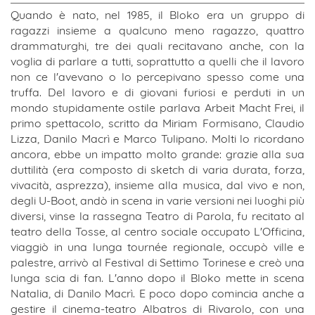
Quando è nato, nel 1985, il Bloko era un gruppo di
ragazzi insieme a qualcuno meno ragazzo, quattro
drammaturghi, tre dei quali recitavano anche, con la
voglia di parlare a tutti, soprattutto a quelli che il lavoro
non ce l'avevano o lo percepivano spesso come una
truffa. Del lavoro e di giovani furiosi e perduti in un
mondo stupidamente ostile parlava Arbeit Macht Frei, il
primo spettacolo, scritto da Miriam Formisano, Claudio
Lizza, Danilo Macrì e Marco Tulipano. Molti lo ricordano
ancora, ebbe un impatto molto grande: grazie alla sua
duttilità (era composto di sketch di varia durata, forza,
vivacità, asprezza), insieme alla musica, dal vivo e non,
degli U-Boot, andò in scena in varie versioni nei luoghi più
diversi, vinse la rassegna Teatro di Parola, fu recitato al
teatro della Tosse, al centro sociale occupato L'Officina,
viaggiò in una lunga tournée regionale, occupò ville e
palestre, arrivò al Festival di Settimo Torinese e creò una
lunga scia di fan. L'anno dopo il Bloko mette in scena
Natalia, di Danilo Macrì. E poco dopo comincia anche a
gestire il cinema-teatro Albatros di Rivarolo, con una