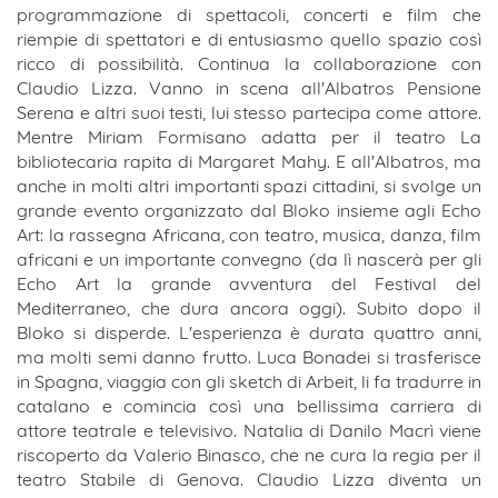
programmazione di spettacoli, concerti e film che
riempie di spettatori e di entusiasmo quello spazio così
ricco di possibilità. Continua la collaborazione con
Claudio Lizza. Vanno in scena all'Albatros Pensione
Serena e altri suoi testi, lui stesso partecipa come attore.
Mentre Miriam Formisano adatta per il teatro La
bibliotecaria rapita di Margaret Mahy. E all'Albatros, ma
anche in molti altri importanti spazi cittadini, si svolge un
grande evento organizzato dal Bloko insieme agli Echo
Art: la rassegna Africana, con teatro, musica, danza, film
africani e un importante convegno (da lì nascerà per gli
Echo Art la grande avventura del Festival del
Mediterraneo, che dura ancora oggi). Subito dopo il
Bloko si disperde. L'esperienza è durata quattro anni,
ma molti semi danno frutto. Luca Bonadei si trasferisce
in Spagna, viaggia con gli sketch di Arbeit, li fa tradurre in
catalano e comincia così una bellissima carriera di
attore teatrale e televisivo. Natalia di Danilo Macrì viene
riscoperto da Valerio Binasco, che ne cura la regia per il
teatro Stabile di Genova. Claudio Lizza diventa un