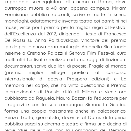
importante sceneggiatore di cinema a Roma, dove
purtroppo muore a 40 anni appena compiuti. Miriam
Formisano pubblica racconti, scrive e mette in scena
monologhi, adattamenti e inventa teatro coi bambini nei
musei; vince poi il premio per la miglior regia al Festival
dell'Eccellenza del 2012, dirigendo il testo di Francesca
De Rossi su Anna Politkovskaja, vincitore del premio
Ipazia per la nuova drammaturgia. Antonella Sica fonda
insieme a Cristiano Palozzi il Genova Film Festival, cura
molti altri festival e realizza cortometraggi di finzione e
documentari, scrive due libri di poesie, Fragile al mondo
(premio miglior Silloge poetica al concorso
internazionale di poesia Prospero edizioni) e La
memoria nel corpo, che ha vinto quest'anno il Premio
Internazionale di Poesia città di Milano e viene ora
pubblicato da Rayuela. Mauro Bozzini fa l'educatore per
i ragazzi e con la sua compagna Simonetta Guarino
forma una coppia trascinante anche in palcoscenico.
Renzo Trotta, giornalista, docente al Dams di Imperia,
pubblica saggi su cinema e teatro e firma una decina di
regie (due delle quali con la Compagnia dei Demoni,