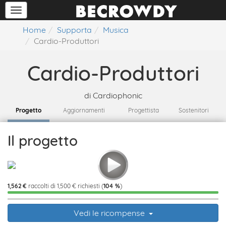
Home
Supporta
Musica
Cardio-Produttori
Cardio-Produttori
di
Cardiophonic
Progetto
Aggiornamenti
Progettista
Sostenitori
Il progetto
1,562 €
raccolti di 1,500 € richiesti (
104 %
)
Vedi le ricompense