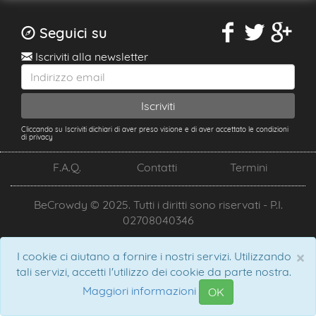
Seguici su
Iscriviti alla newsletter
Cliccando su Iscriviti dichiari di aver preso visione e di aver accettato le condizioni
di privacy
F.A.Q.
Contatti
Termini
BeCrowdy © 2025. Tutti i diritti sono riservati - P.I.
02708040346
×
I cookie ci aiutano a fornire i nostri servizi. Utilizzando
tali servizi, accetti l'utilizzo dei cookie da parte nostra.
Maggiori informazioni
OK