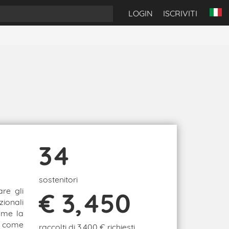
LOGIN
ISCRIVITI
34
sostenitori
re gli
€ 3,450
ionali
ome la
i come
raccolti di 3,400 € richiesti