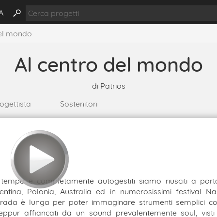
A
del mondo
Al centro del mondo
di
Patrios
ogettista
Sostenitori
 tempo e completamente autogestiti siamo riusciti a porta
entina, Polonia, Australia ed in numerosissimi festival Naz
trada è lunga per poter immaginare strumenti semplici c
eppur affiancati da un sound prevalentemente soul, vist